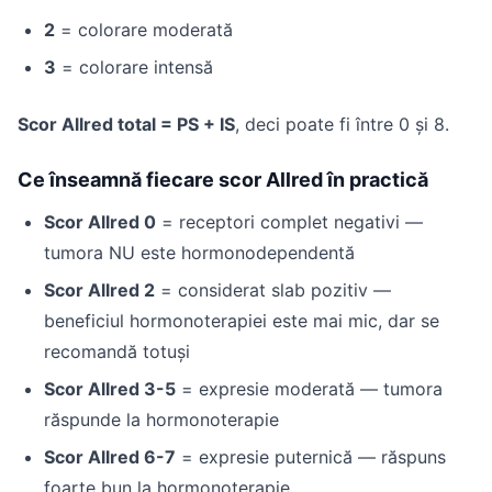
2
= colorare moderată
3
= colorare intensă
Scor Allred total = PS + IS
, deci poate fi între 0 și 8.
Ce înseamnă fiecare scor Allred în practică
Scor Allred 0
= receptori complet negativi —
tumora NU este hormonodependentă
Scor Allred 2
= considerat slab pozitiv —
beneficiul hormonoterapiei este mai mic, dar se
recomandă totuși
Scor Allred 3-5
= expresie moderată — tumora
răspunde la hormonoterapie
Scor Allred 6-7
= expresie puternică — răspuns
foarte bun la hormonoterapie