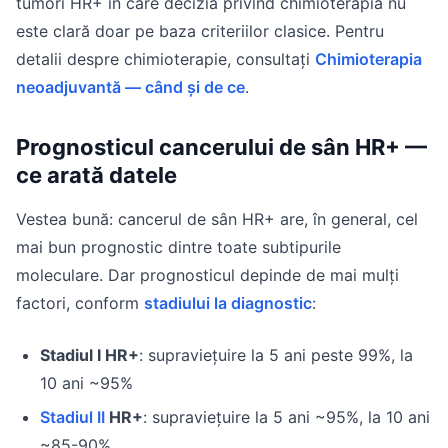
tumori HR+ în care decizia privind chimioterapia nu
este clară doar pe baza criteriilor clasice. Pentru
detalii despre chimioterapie, consultați
Chimioterapia
neoadjuvantă — când și de ce
.
Prognosticul cancerului de sân HR+ —
ce arată datele
Vestea bună: cancerul de sân HR+ are, în general, cel
mai bun prognostic dintre toate subtipurile
moleculare. Dar prognosticul depinde de mai mulți
factori, conform
stadiului la diagnostic
:
Stadiul I HR+
: supraviețuire la 5 ani peste 99%, la
10 ani ~95%
Stadiul II
HR+
: supraviețuire la 5 ani ~95%, la 10 ani
~85-90%