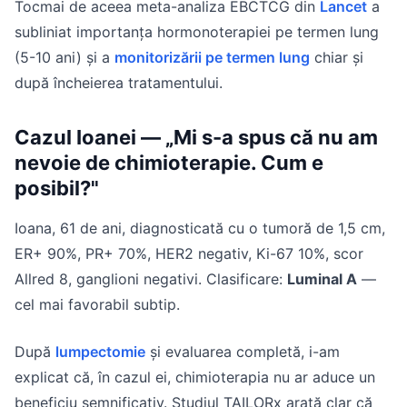
Tocmai de aceea meta-analiza EBCTCG din
Lancet
a
subliniat importanța hormonoterapiei pe termen lung
(5-10 ani) și a
monitorizării pe termen lung
chiar și
după încheierea tratamentului.
Cazul Ioanei — „Mi s-a spus că nu am
nevoie de chimioterapie. Cum e
posibil?"
Ioana, 61 de ani, diagnosticată cu o tumoră de 1,5 cm,
ER+ 90%, PR+ 70%, HER2 negativ, Ki-67 10%, scor
Allred 8, ganglioni negativi. Clasificare:
Luminal A
—
cel mai favorabil subtip.
După
lumpectomie
și evaluarea completă, i-am
explicat că, în cazul ei, chimioterapia nu ar aduce un
beneficiu semnificativ. Studiul TAILORx arată clar că