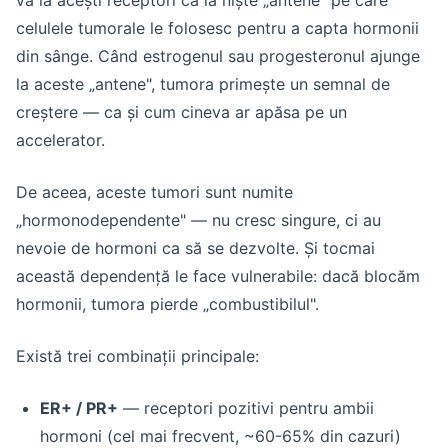
vă la acești receptori ca la niște „antene" pe care
celulele tumorale le folosesc pentru a capta hormonii
din sânge. Când estrogenul sau progesteronul ajunge
la aceste „antene", tumora primește un semnal de
creștere — ca și cum cineva ar apăsa pe un
accelerator.
De aceea, aceste tumori sunt numite
„hormonodependente" — nu cresc singure, ci au
nevoie de hormoni ca să se dezvolte. Și tocmai
această dependență le face vulnerabile: dacă blocăm
hormonii, tumora pierde „combustibilul".
Există trei combinații principale:
ER+ / PR+
— receptori pozitivi pentru ambii
hormoni (cel mai frecvent, ~60-65% din cazuri)