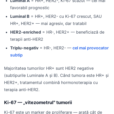
Luminal A
= HR+, HER2-, Ki-67 scăzut — cel mai
favorabil prognostic
Luminal B
= HR+, HER2- cu Ki-67 crescut, SAU
HR+, HER2+ — mai agresiv, dar tratabil
HER2-enriched
= HR-, HER2+ — beneficiază de
terapii anti-HER2
Triplu-negativ
= HR-, HER2- —
cel mai provocator
subtip
Majoritatea tumorilor HR+ sunt HER2 negative
(subtipurile Luminale A și B). Când tumora este HR+ și
HER2+, tratamentul combină hormonoterapia cu
terapia anti-HER2.
Ki-67 — „vitezometrul" tumorii
Ki-67 este un marker de proliferare — arată cât de