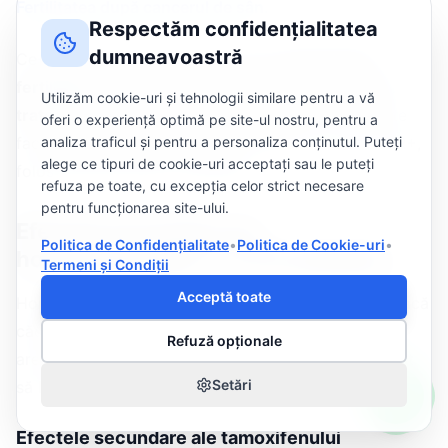
Fertilitatea după cancerul de sân
.
Respectăm confidențialitatea
dumneavoastră
Ce trebuie reținut: discuția despre
prezervarea
fertilității trebuie să aibă loc înainte de începerea
Utilizăm cookie-uri și tehnologii similare pentru a vă
tratamentului
. Crioprezervarea ovocitelor se poate
oferi o experiență optimă pe site-ul nostru, pentru a
face în siguranță chiar și la pacientele cu tumori HR+,
analiza traficul și pentru a personaliza conținutul. Puteți
alege ce tipuri de cookie-uri acceptați sau le puteți
folosind protocoale modificate.
refuza pe toate, cu excepția celor strict necesare
pentru funcționarea site-ului.
Efectele secundare ale
Politica de Confidențialitate
•
Politica de Cookie-uri
•
hormonoterapiei — ce să așteptați
Termeni și Condiții
Acceptă toate
Hormonoterapia nu este chimioterapie — nu provoacă
căderea părului, greață severă sau neutropenie. Dar
Refuză opționale
are efecte secundare proprii, pe care este important
Setări
să le cunoașteți:
Efectele secundare ale tamoxifenului