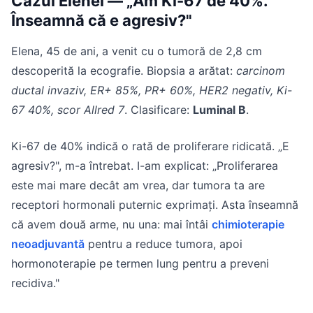
Cazul Elenei — „Am Ki-67 de 40%.
Înseamnă că e agresiv?"
Elena, 45 de ani, a venit cu o tumoră de 2,8 cm
descoperită la ecografie. Biopsia a arătat:
carcinom
ductal invaziv, ER+ 85%, PR+ 60%, HER2 negativ, Ki-
67 40%, scor Allred 7
. Clasificare:
Luminal B
.
Ki-67 de 40% indică o rată de proliferare ridicată. „E
agresiv?", m-a întrebat. I-am explicat: „Proliferarea
este mai mare decât am vrea, dar tumora ta are
receptori hormonali puternic exprimați. Asta înseamnă
că avem două arme, nu una: mai întâi
chimioterapie
neoadjuvantă
pentru a reduce tumora, apoi
hormonoterapie pe termen lung pentru a preveni
recidiva."