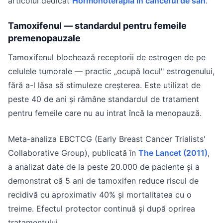
articolul dedicat
Hormonoterapia în cancerul de sân
.
Tamoxifenul — standardul pentru femeile
premenopauzale
Tamoxifenul blochează receptorii de estrogen de pe
celulele tumorale — practic „ocupă locul" estrogenului,
fără a-l lăsa să stimuleze creșterea. Este utilizat de
peste 40 de ani și rămâne standardul de tratament
pentru femeile care nu au intrat încă la menopauză.
Meta-analiza EBCTCG (Early Breast Cancer Trialists'
Collaborative Group), publicată în
The Lancet (2011)
,
a analizat date de la peste 20.000 de paciente și a
demonstrat că 5 ani de tamoxifen reduce riscul de
recidivă cu aproximativ 40% și mortalitatea cu o
treime. Efectul protector continuă și după oprirea
tratamentului.