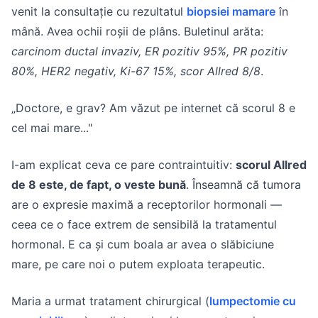
venit la consultație cu rezultatul
biopsiei mamare
în
mână. Avea ochii roșii de plâns. Buletinul arăta:
carcinom ductal invaziv, ER pozitiv 95%, PR pozitiv
80%, HER2 negativ, Ki-67 15%, scor Allred 8/8
.
„Doctore, e grav? Am văzut pe internet că scorul 8 e
cel mai mare..."
I-am explicat ceva ce pare contraintuitiv:
scorul Allred
de 8 este, de fapt, o veste bună
. Înseamnă că tumora
are o expresie maximă a receptorilor hormonali —
ceea ce o face extrem de sensibilă la tratamentul
hormonal. E ca și cum boala ar avea o slăbiciune
mare, pe care noi o putem exploata terapeutic.
Maria a urmat tratament chirurgical (
lumpectomie cu