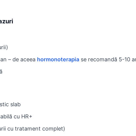
azuri
rii)
e an – de aceea
hormonoterapia
se recomandă 5-10 a
ă
tic slab
rabilă cu HR+
urii cu tratament complet)