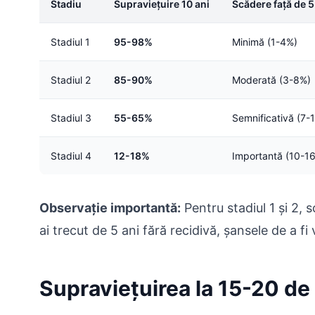
Stadiu
Supraviețuire 10 ani
Scădere față de 5
Stadiul 1
95-98%
Minimă (1-4%)
Stadiul 2
85-90%
Moderată (3-8%)
Stadiul 3
55-65%
Semnificativă (7-
Stadiul 4
12-18%
Importantă (10-1
Observație importantă:
Pentru stadiul 1 și 2, 
ai trecut de 5 ani fără recidivă, șansele de a f
Supraviețuirea la 15-20 de