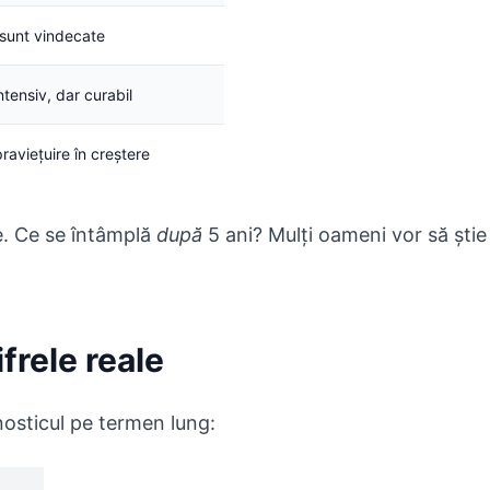
 sunt vindecate
tensiv, dar curabil
praviețuire în creștere
e. Ce se întâmplă
după
5 ani? Mulți oameni vor să ști
ifrele reale
nosticul pe termen lung: