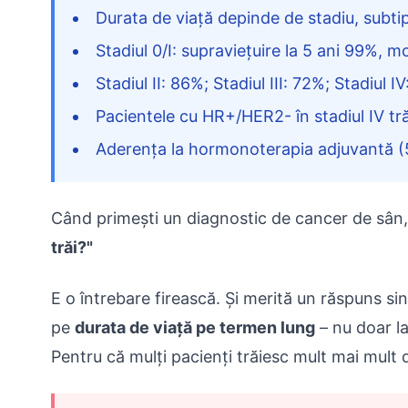
Durata de viață depinde de stadiu, subtip
Stadiul 0/I: supraviețuire la 5 ani 99%, m
Stadiul II: 86%; Stadiul III: 72%; Stadiul I
Pacientele cu HR+/HER2- în stadiul IV tră
Aderența la hormonoterapia adjuvantă (5
Când primești un diagnostic de cancer de sân, 
trăi?"
E o întrebare firească. Și merită un răspuns si
pe
durata de viață pe termen lung
– nu doar la 
Pentru că mulți pacienți trăiesc mult mai mult 