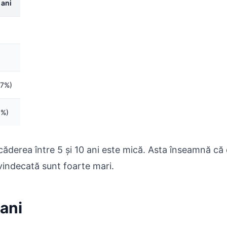
 ani
17%)
6%)
scăderea între 5 și 10 ani este mică. Asta înseamnă că
i vindecată sunt foarte mari.
 ani