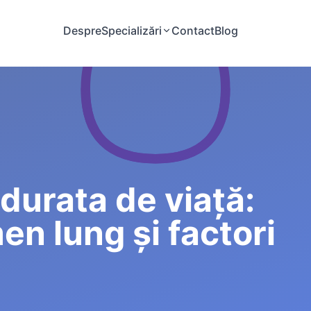
Despre
Specializări
Contact
Blog
urata de viață:
men lung și factori