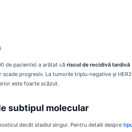
i
i
0 de paciente) a arătat că
riscul de recidivă tardivă
ar scade progresiv. La tumorile triplu-negative și HER2
terior este foarte scăzut.
de subtipul molecular
osticul decât stadiul singur. Pentru detalii despre
tip