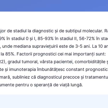
r de stadiul la diagnostic și de subtipul molecular. R
% în stadiul 0 și I, 85-93% în stadiul II, 56-72% în sta
), unde mediana supraviețuirii este de 3-5 ani. La 10 an
 la 85%. Factorii prognostici cei mai importanți sunt:
2), gradul tumoral, vârsta pacientei, comorbiditățile ș
ite și imunoterapia îmbunătățesc constant prognostic
mară, subliniez că diagnosticul precoce și tratamentu
rumente pentru o speranță de viață lungă.