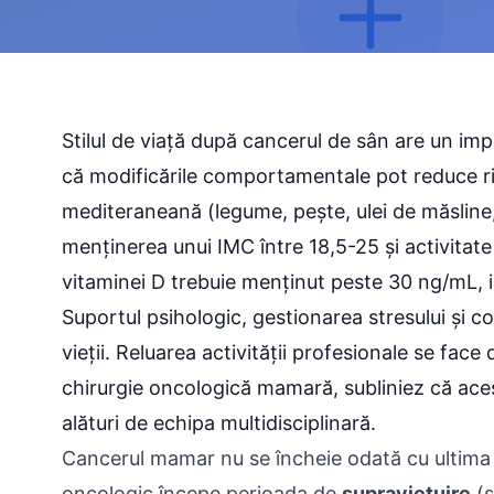
Stilul de viață după cancerul de sân are un impa
că modificările comportamentale pot reduce ris
mediteraneană (legume, pește, ulei de măsline,
menținerea unui IMC între 18,5-25 și activitate
vitaminei D trebuie menținut peste 30 ng/mL, i
Suportul psihologic, gestionarea stresului și co
vieții. Reluarea activității profesionale se face
chirurgie oncologică mamară, subliniez că aces
alături de echipa multidisciplinară.
Cancerul mamar nu se încheie odată cu ultima 
oncologic începe perioada de
supraviețuire
(s