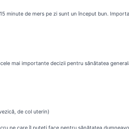
-15 minute de mers pe zi sunt un început bun. Import
cele mai importante decizii pentru sănătatea general
ezică, de col uterin)
ucru pe care îl puteți face pentru sănătatea dumneav