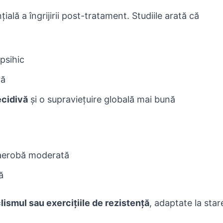
ală a îngrijirii post-tratament. Studiile arată că
psihic
ră
ecidivă
și o supraviețuire globală mai bună
 aerobă moderată
ă
clismul sau exercițiile de rezistență
, adaptate la star