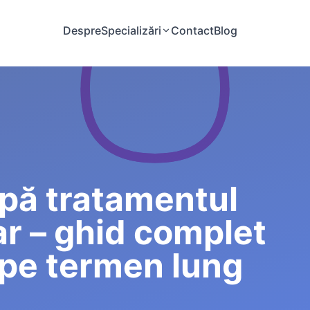
Despre
Specializări
Contact
Blog
upă tratamentul
r – ghid complet
 pe termen lung