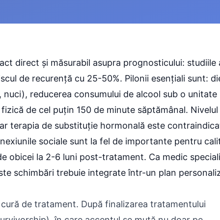
ct direct și măsurabil asupra prognosticului: studiile
cul de recurență cu 25-50%. Pilonii esențiali sunt: di
 nuci), reducerea consumului de alcool sub o unitate 
 fizică de cel puțin 150 de minute săptămânal. Nivelul
ar terapia de substituție hormonală este contraindica
nexiunile sociale sunt la fel de importante pentru cali
 de obicei la 2-6 luni post-tratament. Ca medic speciali
te schimbări trebuie integrate într-un plan personaliz
cură de tratament. După finalizarea tratamentului
urvivorship), în care accentul se mută nu doar pe