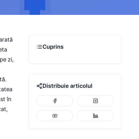
 arată
Cuprins
eta
pe zi,
tă.
Distribuie articolul
tatea
st în
at,