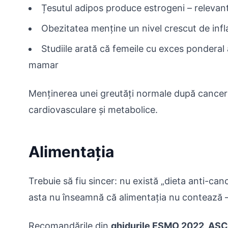
Țesutul adipos produce estrogeni – relevan
Obezitatea menține un nivel crescut de inf
Studiile arată că femeile cu exces ponderal 
mamar
Menținerea unei greutăți normale după canceru
cardiovasculare și metabolice.
Alimentația
Trebuie să fiu sincer: nu există „dieta anti-ca
asta nu înseamnă că alimentația nu contează –
Recomandările din
ghidurile ESMO 2022, AS