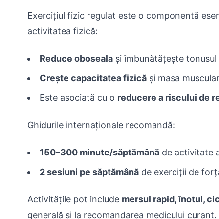
Exercițiul fizic regulat este o componentă esenți
activitatea fizică:
Reduce oboseala
și îmbunătățește tonusul 
Crește capacitatea fizică
și masa muscula
Este asociată cu o
reducere a riscului de r
Ghidurile internaționale recomandă:
150–300 minute/săptămână
de activitate
2 sesiuni pe săptămână
de exerciții de forț
Activitățile pot include
mersul rapid, înotul, ci
generală și la recomandarea medicului curant.