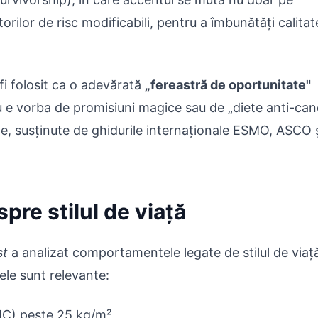
torilor de risc modificabili, pentru a îmbunătăți calita
i folosit ca o adevărată
„fereastră de oportunitate"
u e vorba de promisiuni magice sau de „diete anti-can
e, susținute de ghidurile internaționale ESMO, ASCO 
pre stilul de viață
st
a analizat comportamentele legate de stilul de viață
ele sunt relevante:
MC) peste 25 kg/m²