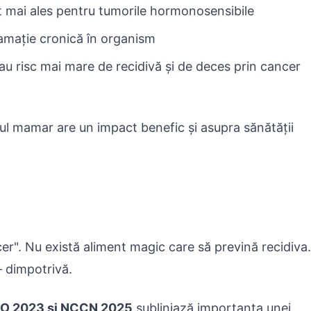
t mai ales pentru tumorile hormonosensibile
lamație cronică în organism
au risc mai mare de recidivă și de deces prin cancer
l mamar are un impact benefic și asupra sănătății
ncer". Nu există aliment magic care să prevină recidiva
 dimpotrivă.
CO 2023 și NCCN 2025
subliniază importanța unei