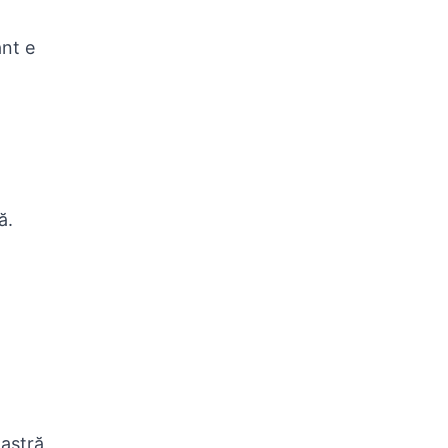
ant e
ă.
oastră