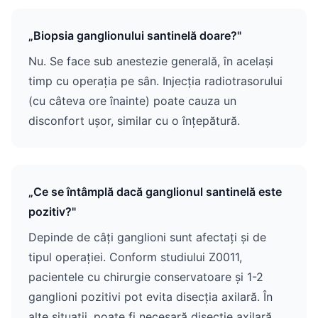
„Biopsia ganglionului santinelă doare?"
Nu. Se face sub anestezie generală, în același
timp cu operația pe sân. Injecția radiotrasorului
(cu câteva ore înainte) poate cauza un
disconfort ușor, similar cu o înțepătură.
„Ce se întâmplă dacă ganglionul santinelă este
pozitiv?"
Depinde de câți ganglioni sunt afectați și de
tipul operației. Conform studiului Z0011,
pacientele cu chirurgie conservatoare și 1-2
ganglioni pozitivi pot evita disecția axilară. În
alte situații, poate fi necesară disecție axilară