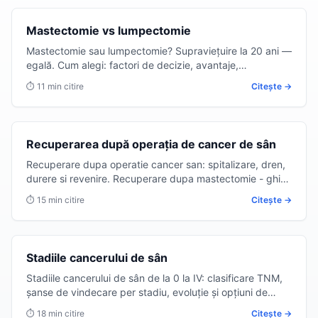
Tratament Chirurgical
Mastectomie vs lumpectomie
Mastectomie sau lumpectomie? Supraviețuire la 20 ani —
egală. Cum alegi: factori de decizie, avantaje,
recuperare, reconstrucție. Ghid pas cu pas de la chirurg
⏱
11 min
citire
Citește →
oncolog.
Recuperare
Recuperarea după operația de cancer de sân
Recuperare dupa operatie cancer san: spitalizare, dren,
durere si revenire. Recuperare dupa mastectomie - ghid
complet zi cu zi.
⏱
15 min
citire
Citește →
Cancer de sân
Stadiile cancerului de sân
Stadiile cancerului de sân de la 0 la IV: clasificare TNM,
șanse de vindecare per stadiu, evoluție și opțiuni de
tratament. Ghid complet actualizat 2026.
⏱
18 min
citire
Citește →