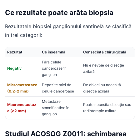
Ce rezultate poate arăta biopsia
Rezultatele biopsiei ganglionului santinelă se clasifică
în trei categorii:
Rezultat
Ce înseamnă
Consecință chirurgicală
Fără celule
Nu e nevoie de disecție
Negativ
canceroase în
axilară
ganglion
Micrometastaze
Depozite mici de
De obicei nu necesită
(0,2-2 mm)
celule canceroase
disecție axilară
Metastaze
Macrometastaz
Poate necesita disecție sau
semnificative în
e (>2 mm)
radioterapie axilară
ganglion
Studiul ACOSOG Z0011: schimbarea