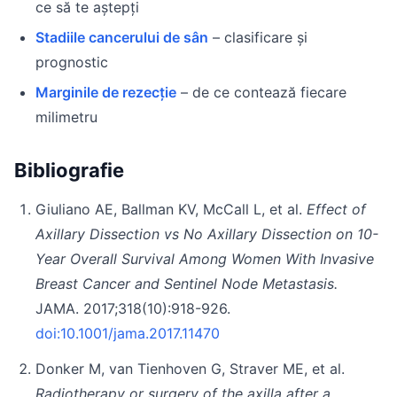
ce să te aștepți
Stadiile cancerului de sân
– clasificare și
prognostic
Marginile de rezecție
– de ce contează fiecare
milimetru
Bibliografie
Giuliano AE, Ballman KV, McCall L, et al.
Effect of
Axillary Dissection vs No Axillary Dissection on 10-
Year Overall Survival Among Women With Invasive
Breast Cancer and Sentinel Node Metastasis.
JAMA. 2017;318(10):918-926.
doi:10.1001/jama.2017.11470
Donker M, van Tienhoven G, Straver ME, et al.
Radiotherapy or surgery of the axilla after a