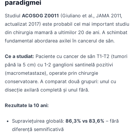
paradigmei
Studiul
ACOSOG Z0011
(Giuliano et al., JAMA 2011,
actualizat 2017) este probabil cel mai important studiu
din chirurgia mamară a ultimilor 20 de ani. A schimbat
fundamental abordarea axilei în cancerul de sân.
Ce a studiat:
Paciente cu cancer de sân T1-T2 (tumori
până la 5 cm) cu 1-2 ganglioni santinelă pozitivi
(macrometastaze), operate prin chirurgie
conservatoare. A comparat două grupuri: unul cu
disecție axilară completă și unul fără.
Rezultate la 10 ani:
Supraviețuirea globală:
86,3% vs 83,6%
– fără
diferență semnificativă