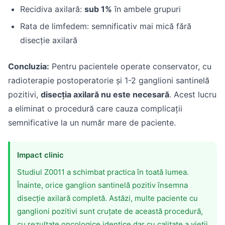
Recidiva axilară:
sub 1%
în ambele grupuri
Rata de limfedem: semnificativ mai mică fără
disecție axilară
Concluzia:
Pentru pacientele operate conservator, cu
radioterapie postoperatorie și 1-2 ganglioni santinelă
pozitivi,
disecția axilară nu este necesară
. Acest lucru
a eliminat o procedură care cauza complicații
semnificative la un număr mare de paciente.
Impact clinic
Studiul Z0011 a schimbat practica în toată lumea.
Înainte, orice ganglion santinelă pozitiv însemna
disecție axilară completă. Astăzi, multe paciente cu
ganglioni pozitivi sunt cruțate de această procedură,
cu rezultate oncologice identice dar cu calitate a vieții