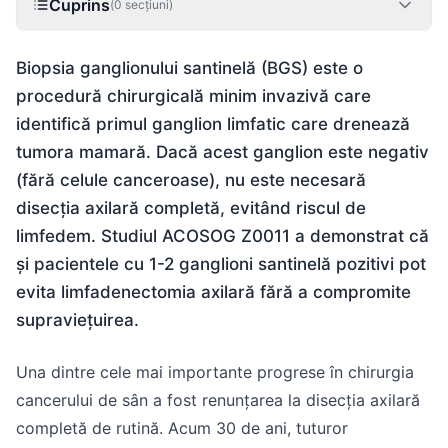
Cuprins
(
0
secțiuni)
Biopsia ganglionului santinelă (BGS) este o
procedură chirurgicală minim invazivă care
identifică primul ganglion limfatic care drenează
tumora mamară. Dacă acest ganglion este negativ
(fără celule canceroase), nu este necesară
disecția axilară completă, evitând riscul de
limfedem. Studiul ACOSOG Z0011 a demonstrat că
și pacientele cu 1-2 ganglioni santinelă pozitivi pot
evita limfadenectomia axilară fără a compromite
supraviețuirea.
Una dintre cele mai importante progrese în chirurgia
cancerului de sân a fost renunțarea la disecția axilară
completă de rutină. Acum 30 de ani, tuturor