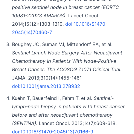
positive sentinel node in breast cancer (EORTC
10981-22023 AMAROS).
Lancet Oncol.
2014;15(12):1303-1310.
doi:10.1016/S1470-
2045(14)70460-7
Boughey JC, Suman VJ, Mittendorf EA, et al.
Sentinel Lymph Node Surgery After Neoadjuvant
Chemotherapy in Patients With Node-Positive
Breast Cancer: The ACOSOG Z1071 Clinical Trial.
JAMA. 2013;310(14):1455-1461.
doi:10.1001/jama.2013.278932
Kuehn T, Bauerfeind I, Fehm T, et al.
Sentinel-
lymph-node biopsy in patients with breast cancer
before and after neoadjuvant chemotherapy
(SENTINA).
Lancet Oncol. 2013;14(7):609-618.
doi:10.1016/S1470-2045(13)70166-9