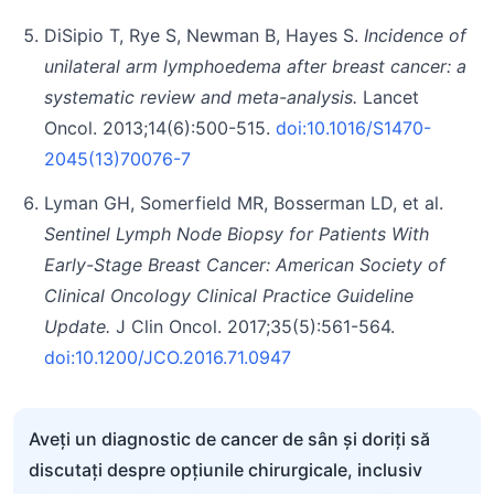
DiSipio T, Rye S, Newman B, Hayes S.
Incidence of
unilateral arm lymphoedema after breast cancer: a
systematic review and meta-analysis.
Lancet
Oncol. 2013;14(6):500-515.
doi:10.1016/S1470-
2045(13)70076-7
Lyman GH, Somerfield MR, Bosserman LD, et al.
Sentinel Lymph Node Biopsy for Patients With
Early-Stage Breast Cancer: American Society of
Clinical Oncology Clinical Practice Guideline
Update.
J Clin Oncol. 2017;35(5):561-564.
doi:10.1200/JCO.2016.71.0947
Aveți un diagnostic de cancer de sân și doriți să
discutați despre opțiunile chirurgicale, inclusiv