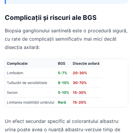
Complicații și riscuri ale BGS
Biopsia ganglionului santinelă este o procedură sigură,
cu rate de complicații semnificativ mai mici decât
disecția axilară:
Complicație
BGS
Disecție axilară
Limfedem
5-7%
20-30%
Tulburări de sensibilitate
8-10%
30-70%
Serom
5-10%
15-30%
Limitarea mobilității umărului
Rară
15-20%
Un efect secundar specific al colorantului albastru:
urina poate avea o nuanță albastru-verzuie timp de