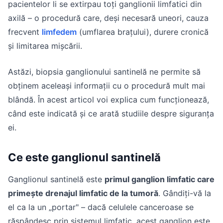
pacientelor li se extirpau toți ganglionii limfatici din
axilă – o procedură care, deși necesară uneori, cauza
frecvent
limfedem
(umflarea brațului), durere cronică
și limitarea mișcării.
Astăzi, biopsia ganglionului santinelă ne permite să
obținem aceleași informații cu o procedură mult mai
blândă. În acest articol voi explica cum funcționează,
când este indicată și ce arată studiile despre siguranța
ei.
Ce este ganglionul santinelă
Ganglionul santinelă este
primul ganglion limfatic care
primește drenajul limfatic de la tumoră
. Gândiți-vă la
el ca la un „portar" – dacă celulele canceroase se
răspândesc prin sistemul limfatic, acest ganglion este